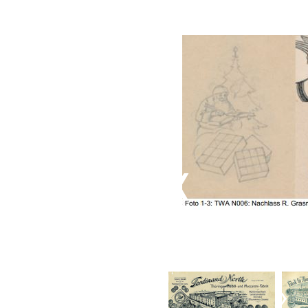
TWA N006: Nachlass R. G
Reklamemarke (TWA e.V.