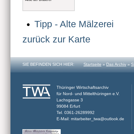
Tipp - Alte Mälzerei
zurück zur Karte
SIE BEFINDEN SICH HIER:
Startseite
»
Das Archiv
»
S
Thüringer Wirtschaftsarchiv
für Nord- und Mittelthüringen e.V.
Lachsgasse 3
99084 Erfurt
Tel. 0361-26289992
E-Mail: mitarbeiter_twa@outlook.de