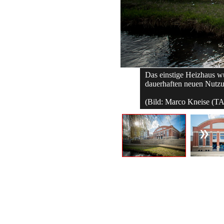
Das einstige Heizhaus wur
dauerhaften neuen Nutz
(Bild: Marco Kneise (TA