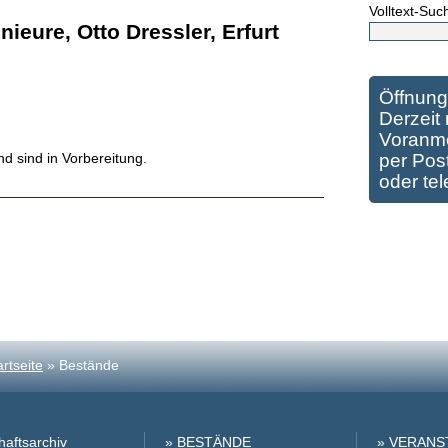
Volltext-Suc
ieure, Otto Dressler, Erfurt
Öffnung
Derzeit 
Voranme
 sind in Vorbereitung.
per Post
oder te
artseite
» Bestände
haftsarchiv
» BESTÄNDE
» VERAN