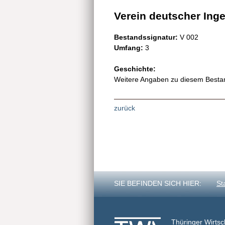
Verein deutscher Ingen
Bestandssignatur:
V 002
Umfang:
3
Geschichte:
Weitere Angaben zu diesem Bestand
zurück
SIE BEFINDEN SICH HIER:
St
Thüringer Wirtsc