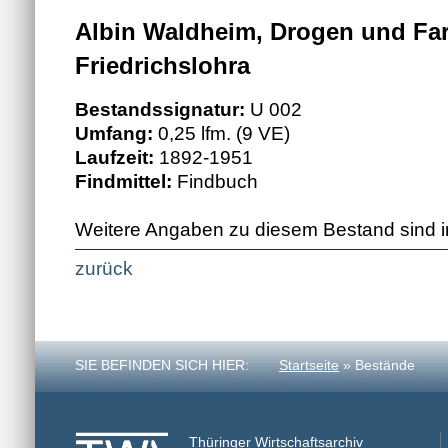
Albin Waldheim, Drogen und Fa
Friedrichslohra
Bestandssignatur:
U 002
Umfang:
0,25 lfm. (9 VE)
Laufzeit:
1892-1951
Findmittel:
Findbuch
Weitere Angaben zu diesem Bestand sind i
zurück
SIE BEFINDEN SICH HIER:
Startseite
» Bestände
Thüringer Wirtschaftsarchiv