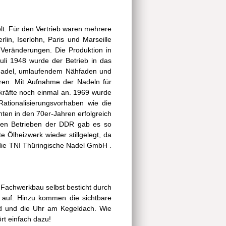
elt. Für den Vertrieb waren mehrere
lin, Iserlohn, Paris und Marseille
e Veränderungen. Die Produktion in
uli 1948 wurde der Betrieb in das
 Nadel, umlaufendem Nähfaden und
hren. Mit Aufnahme der Nadeln für
skräfte noch einmal an. 1969 wurde
ationalisierungsvorhaben wie die
ten in den 70er-Jahren erfolgreich
deren Betrieben der DDR gab es so
Ölheizwerk wieder stillgelegt, da
die TNI Thüringische Nadel GmbH .
 Fachwerkbau selbst besticht durch
r auf. Hinzu kommen die sichtbare
nd und die Uhr am Kegeldach. Wie
rt einfach dazu!