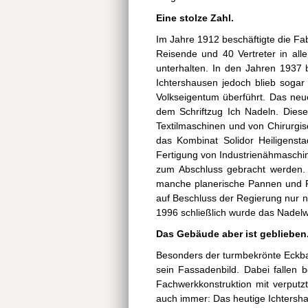
Eine stolze Zahl.
Im Jahre 1912 beschäftigte die Fab
Reisende und 40 Vertreter in alle
unterhalten. In den Jahren 1937 b
Ichtershausen jedoch blieb sogar
Volkseigentum überführt. Das ne
dem Schriftzug Ich Nadeln. Diese
Textilmaschinen und von Chirurgis
das Kombinat Solidor Heiligenst
Fertigung von Industrienähmaschin
zum Abschluss gebracht werden. A
manche planerische Pannen und Pl
auf Beschluss der Regierung nur 
1996 schließlich wurde das Nadelwer
Das Gebäude aber ist geblieben
Besonders der turmbekrönte Eckbau
sein Fassadenbild. Dabei fallen 
Fachwerkkonstruktion mit verput
auch immer: Das heutige Ichtersha