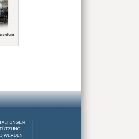
rstellung
STALTUNGEN
STÜTZUNG
ED WERDEN