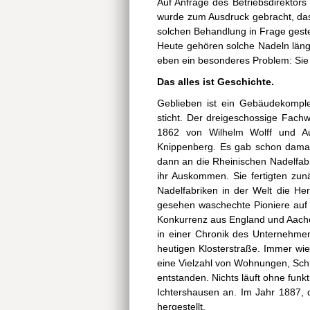
Auf Anfrage des Betriebsdirektor
wurde zum Ausdruck gebracht, dass
solchen Behandlung in Frage gestell
Heute gehören solche Nadeln läng
eben ein besonderes Problem: Sie 
Das alles ist Geschichte.
Geblieben ist ein Gebäudekomple
sticht. Der dreigeschossige Fach
1862 von Wilhelm Wolff und Au
Knippenberg. Es gab schon damal
dann an die Rheinischen Nadelfabr
ihr Auskommen. Sie fertigten zunä
Nadelfabriken in der Welt die H
gesehen waschechte Pioniere auf i
Konkurrenz aus England und Aachen
in einer Chronik des Unternehmen
heutigen Klosterstraße. Immer wie
eine Vielzahl von Wohnungen, Schr
entstanden. Nichts läuft ohne fun
Ichtershausen an. Im Jahr 1887, d
hergestellt.