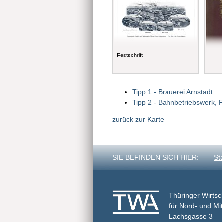
Festschrift
Tipp 1 - Brauerei Arnstadt
Tipp 2 - Bahnbetriebswerk,
zurück zur Karte
SIE BEFINDEN SICH HIER:
St
Thüringer Wirtsc
für Nord- und Mit
Lachsgasse 3