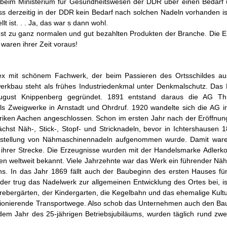
s beim Ministerium für Gesundheitswesen der DDR über einen Bedarf 
 derzeitig in der DDR kein Bedarf nach solchen Nadeln vorhanden ist,
t ist. . . Ja, das war s dann wohl.
st zu ganz normalen und gut bezahlten Produkten der Branche. Die En
waren ihrer Zeit voraus!
x mit schönem Fachwerk, der beim Passieren des Ortsschildes au
werkbau steht als frühes Industriedenkmal unter Denkmalschutz. Das
gust Knippenberg gegründet. 1891 entstand daraus die AG Thür
s Zweigwerke in Arnstadt und Ohrdruf. 1920 wandelte sich die AG
iken Aachen angeschlossen. Schon im ersten Jahr nach der Eröffnung
chst Näh-, Stick-, Stopf- und Stricknadeln, bevor in Ichtershausen 
erstellung von Nähmaschinennadeln aufgenommen wurde. Damit waren
hrer Strecke. Die Erzeugnisse wurden mit der Handelsmarke Adlerkop
 weltweit bekannt. Viele Jahrzehnte war das Werk ein führender Näh
s. In das Jahr 1869 fällt auch der Baubeginn des ersten Hauses fü
der trug das Nadelwerk zur allgemeinen Entwicklung des Ortes bei, is
ebergärten, der Kindergarten, die Kegelbahn und das ehemalige Kult
ktionierende Transportwege. Also schob das Unternehmen auch den Bau
em Jahr des 25-jährigen Betriebsjubiläums, wurden täglich rund zwe