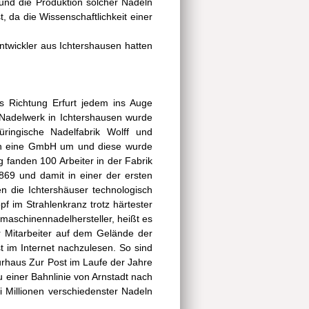
und die Produktion solcher Nadeln
 da die Wissenschaftlichkeit einer
twickler aus Ichtershausen hatten
s Richtung Erfurt jedem ins Auge
 Nadelwerk in Ichtershausen wurde
ingische Nadelfabrik Wolff und
 in eine GmbH um und diese wurde
 fanden 100 Arbeiter in der Fabrik
1869 und damit in einer der ersten
 die Ichtershäuser technologisch
f im Strahlenkranz trotz härtester
maschinennadelhersteller, heißt es
r Mitarbeiter auf dem Gelände der
t im Internet nachzulesen. So sind
urhaus Zur Post im Laufe der Jahre
 einer Bahnlinie von Arnstadt nach
i Millionen verschiedenster Nadeln