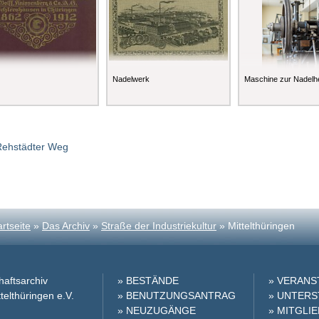
Nadelwerk
Maschine zur Nadelhe
 Rehstädter Weg
artseite
»
Das Archiv
»
Straße der Industriekultur
» Mittelthüringen
haftsarchiv
» BESTÄNDE
» VERAN
telthüringen e.V.
» BENUTZUNGSANTRAG
» UNTER
» NEUZUGÄNGE
» MITGLI