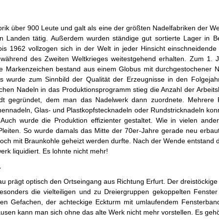
rik über 900 Leute und galt als eine der größten Nadelfabriken der W
n Landen tätig. Außerdem wurden ständige gut sortierte Lager in Ber
is 1962 vollzogen sich in der Welt in jeder Hinsicht einschneidend
 während des Zweiten Weltkrieges weitestgehend erhalten. Zum 1. J
ue Markenzeichen bestand aus einem Globus mit durchgestochener
s wurde zum Sinnbild der Qualität der Erzeugnisse in den Folgeja
chen Nadeln in das Produktionsprogramm stieg die Anzahl der Arbeit
adt gegründet, dem man das Nadelwerk dann zuordnete. Mehrere R
ennadeln, Glas- und Plastkopfstecknadeln oder Rundstricknadeln konn
uch wurde die Produktion effizienter gestaltet. Wie in vielen an
eiten. So wurde damals das Mitte der 70er-Jahre gerade neu erbaute 
noch mit Braunkohle geheizt werden durfte. Nach der Wende entstand 
k liquidiert. Es lohnte nicht mehr!
.
 prägt optisch den Ortseingang aus Richtung Erfurt. Der dreistöckige
besonders die vielteiligen und zu Dreiergruppen gekoppelten Fenste
zten Gefachen, der achteckige Eckturm mit umlaufendem Fensterba
usen kann man sich ohne das alte Werk nicht mehr vorstellen. Es gehö