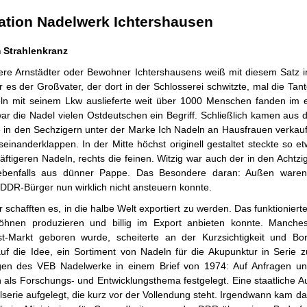
tation Nadelwerk Ichtershausen
 Strahlenkranz
ltere Arnstädter oder Bewohner Ichtershausens weiß mit diesem Satz
es der Großvater, der dort in der Schlosserei schwitzte, mal die Tant
deln mit seinem Lkw auslieferte weit über 1000 Menschen fanden im 
ar die Nadel vielen Ostdeutschen ein Begriff. Schließlich kamen aus 
ie in den Sechzigern unter der Marke Ich Nadeln an Hausfrauen verkau
einanderklappen. In der Mitte höchst originell gestaltet steckte so 
äftigeren Nadeln, rechts die feinen. Witzig war auch der in den Achtzig
benfalls aus dünner Pappe. Das Besondere daran: Außen waren 
 DDR-Bürger nun wirklich nicht ansteuern konnte.
schafften es, in die halbe Welt exportiert zu werden. Das funktioniert
Löhnen produzieren und billig im Export anbieten konnte. Manche
-Markt geboren wurde, scheiterte an der Kurzsichtigkeit und Bor
uf die Idee, ein Sortiment von Nadeln für die Akupunktur in Serie z
tigen des VEB Nadelwerke in einem Brief von 1974: Auf Anfragen 
 als Forschungs- und Entwicklungsthema festgelegt. Eine staatliche Au
lserie aufgelegt, die kurz vor der Vollendung steht. Irgendwann kam da