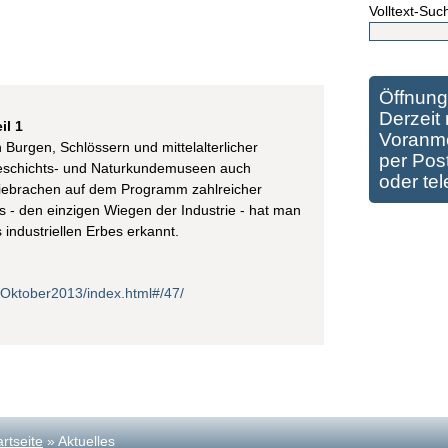
Volltext-Suc
Öffnung
Derzeit 
il 1
Voranme
Burgen, Schlössern und mittelalterlicher
per Post
 Geschichts- und Naturkundemuseen auch
oder te
riebrachen auf dem Programm zahlreicher
as - den einzigen Wiegen der Industrie - hat man
 industriellen Erbes erkannt.
ip/Oktober2013/index.html#/47/
artseite
» Aktuelles