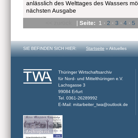
anlässlich des Welttages des Wassers möc
nächsten Ausgabe
<< zurück
|
Seite:
1 ·
2
·
3
·
4
·
5
SIE BEFINDEN SICH HIER:
Startseite
» Aktuelles
Thüringer Wirtschaftsarchiv
für Nord- und Mittelthüringen e.V.
Lachsgasse 3
99084 Erfurt
Tel. 0361-26289992
E-Mail: mitarbeiter_twa@outlook.de